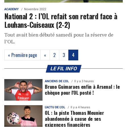
ACADEMY
Novembre 2022
National 2 : l’OL refait son retard face à
Louhans-Cuiseaux (2-2)
Tout avait bien débuté samedi pour la réserve de
l’OL.
(current)
« Première page
«
2
3
4
LE FIL INFO
ANCIENS DE L'OL
Il y a 3 heures
Bruno Guimaraes enfin à Arsenal : le
chèque pour l'OL posté !
L'ACTU DE L'OL
Il y a 4 heures
OL : la piste Thomas Meunier
abandonnée à cause de ses
exigences financières