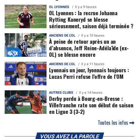
OL LYONNES
Il y a 9 heures
OL Lyonnes : la recrue Johanna
Rytting Kaneryd se blesse
sérieusement, saison déjà terminée ?
ANCIENS DE L'OL
Il y a 10 heures
À peine de retour après un an
d’absence, Jeff Reine-Adélaïde (ex-
OL) se blesse encore
ANCIENS DE L'OL
Il y a 11 heures
Lyonnais un jour, lyonnais toujours :
Lucas Perri refuse l’offre de l’OM
AUTRES CLUBS
Il y a 14 heures
Derby perdu à Bourg-en-Bresse :
Villefranche rate son début de saison
en Ligue 3 (3-2)
Toutes les infos
VOUS AVEZ LA PAROLE