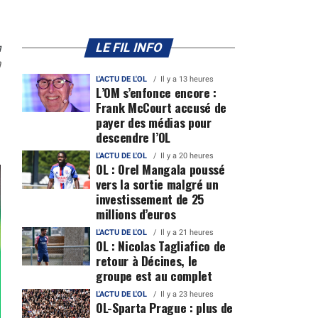
n
LE FIL INFO
0
L'ACTU DE L'OL
Il y a 13 heures
L’OM s’enfonce encore :
Frank McCourt accusé de
payer des médias pour
descendre l’OL
L'ACTU DE L'OL
Il y a 20 heures
OL : Orel Mangala poussé
vers la sortie malgré un
investissement de 25
millions d’euros
L'ACTU DE L'OL
Il y a 21 heures
OL : Nicolas Tagliafico de
retour à Décines, le
groupe est au complet
L'ACTU DE L'OL
Il y a 23 heures
OL-Sparta Prague : plus de