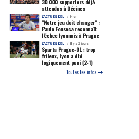
30 000 supporters déjà
attendus à Décines
L'ACTU DE L'OL
Hier
"Notre jeu doit changer" :
Paulo Fonseca reconnaît
l’échec lyonnais à Prague
L'ACTU DE L'OL
Il y a 2 jours
Sparta Prague-OL : trop
frileux, Lyon a été
logiquement puni (2-1)
Toutes les infos