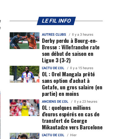
n
LE FIL INFO
0
AUTRES CLUBS
Il y a 3 heures
Derby perdu à Bourg-en-
Bresse : Villefranche rate
son début de saison en
Ligue 3 (3-2)
L'ACTU DE L'OL
Il y a 15 heures
OL : Orel Mangala prêté
sans option d'achat à
Getafe, un gros salaire (en
partie) en moins
ANCIENS DE L'OL
Il y a 23 heures
OL : quelques millions
d'euros espérés en cas de
transfert de George
Mikautadze vers Barcelone
L'ACTU DE L'OL
Hier