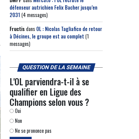
DMPP
dans
Mercato : l’OL recrute le
défenseur autrichien Felix Bacher jusqu’en
2031
(4 messages)
Fructis
dans
OL : Nicolas Tagliafico de retour
à Décines, le groupe est au complet
(1
messages)
QUESTION DE LA SEMAINE
L'OL parviendra-t-il à se
qualifier en Ligue des
Champions selon vous ?
Oui
Non
Ne se prononce pas