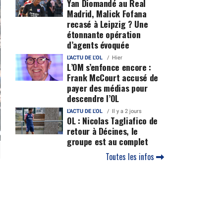
Yan Diomandé au Real
Madrid, Malick Fofana
recasé à Leipzig ? Une
étonnante opération
d’agents évoquée
L'ACTU DE L'OL
Hier
L’OM s’enfonce encore :
Frank McCourt accusé de
payer des médias pour
descendre l’OL
L'ACTU DE L'OL
Il y a 2 jours
OL : Nicolas Tagliafico de
retour à Décines, le
groupe est au complet
Toutes les infos