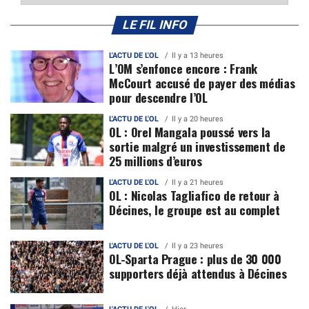
LE FIL INFO
L'ACTU DE L'OL
Il y a 13 heures
L’OM s’enfonce encore : Frank
McCourt accusé de payer des médias
pour descendre l’OL
L'ACTU DE L'OL
Il y a 20 heures
OL : Orel Mangala poussé vers la
sortie malgré un investissement de
25 millions d’euros
L'ACTU DE L'OL
Il y a 21 heures
OL : Nicolas Tagliafico de retour à
Décines, le groupe est au complet
L'ACTU DE L'OL
Il y a 23 heures
OL-Sparta Prague : plus de 30 000
supporters déjà attendus à Décines