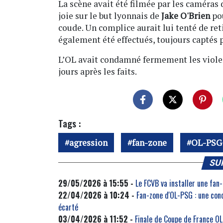
La scène avait été filmée par les caméras d
joie sur le but lyonnais de
Jake O'Brien
pou
coude. Un complice aurait lui tenté de reti
également été effectués, toujours captés 
L’OL avait condamné fermement les violen
jours après les faits.
Tags :
agression
fan-zone
OL-PSG
SU
29/05/2026 à 15:55 -
Le FCVB va installer une fan
22/04/2026 à 10:24 -
Fan-zone d'OL-PSG : une con
écarté
03/04/2026 à 11:52 -
Finale de Coupe de France OL-