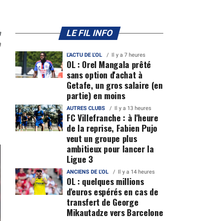
n
LE FIL INFO
0
L'ACTU DE L'OL
Il y a 7 heures
OL : Orel Mangala prêté
sans option d'achat à
Getafe, un gros salaire (en
partie) en moins
AUTRES CLUBS
Il y a 13 heures
FC Villefranche : à l'heure
de la reprise, Fabien Pujo
veut un groupe plus
ambitieux pour lancer la
Ligue 3
ANCIENS DE L'OL
Il y a 14 heures
OL : quelques millions
d'euros espérés en cas de
transfert de George
Mikautadze vers Barcelone