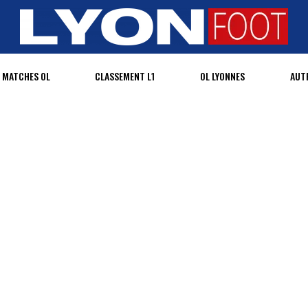
MATCHES OL
CLASSEMENT L1
OL LYONNES
AUT