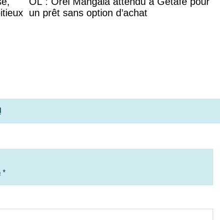
se,
OL : Orel Mangala attendu à Getafe pour
itieux
un prêt sans option d’achat
!
e
*