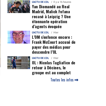
L'ACTU DE L'OL
Il y a 16 heures
Yan Diomandé au Real
Madrid, Malick Fofana
recasé à Leipzig ? Une
étonnante opération
d’agents évoquée
L'ACTU DE L'OL
Hier
L’OM s’enfonce encore :
Frank McCourt accusé de
payer des médias pour
descendre l’OL
L'ACTU DE L'OL
Hier
OL : Nicolas Tagliafico de
retour à Décines, le
groupe est au complet
Toutes les infos