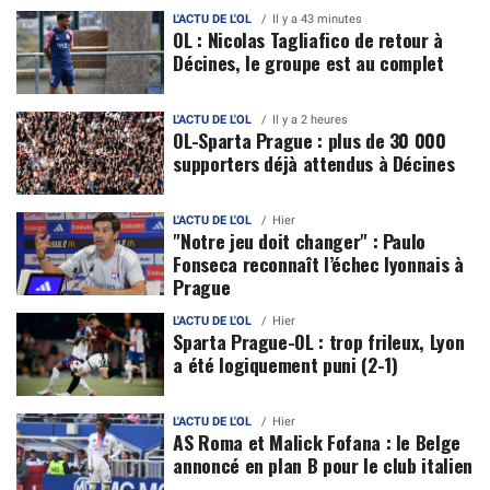
L'ACTU DE L'OL
Il y a 43 minutes
OL : Nicolas Tagliafico de retour à
Décines, le groupe est au complet
L'ACTU DE L'OL
Il y a 2 heures
OL-Sparta Prague : plus de 30 000
supporters déjà attendus à Décines
L'ACTU DE L'OL
Hier
"Notre jeu doit changer" : Paulo
Fonseca reconnaît l’échec lyonnais à
Prague
L'ACTU DE L'OL
Hier
Sparta Prague-OL : trop frileux, Lyon
a été logiquement puni (2-1)
L'ACTU DE L'OL
Hier
AS Roma et Malick Fofana : le Belge
annoncé en plan B pour le club italien