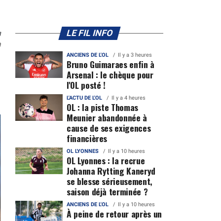
n
LE FIL INFO
0
ANCIENS DE L'OL
Il y a 3 heures
Bruno Guimaraes enfin à
Arsenal : le chèque pour
l'OL posté !
L'ACTU DE L'OL
Il y a 4 heures
OL : la piste Thomas
Meunier abandonnée à
cause de ses exigences
financières
OL LYONNES
Il y a 10 heures
OL Lyonnes : la recrue
Johanna Rytting Kaneryd
se blesse sérieusement,
saison déjà terminée ?
ANCIENS DE L'OL
Il y a 10 heures
À peine de retour après un