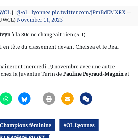
WCL
||
@ol__lyonnes
pic.twitter.com/jPmBdEMXRX
—
@UWCL)
November 11, 2025
teyn
à la 80e ne changeait rien (3-1).
 en tête du classement devant Chelsea et le Real
haîneront mercredi 19 novembre avec une autre
chez la Juventus Turin de
Pauline Peyraud-Magnin
et
 Champions féminine
OL Lyonnes
R LE MÊME SUJET