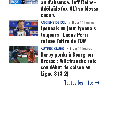
an d’absence, Jeff Reine-
Adélaïde (ex-OL) se blesse
encore
ANCIENS DE L'OL
Il y a 11 heures
Lyonnais un jour, lyonnais
toujours : Lucas Perri
refuse l’offre de l’OM
AUTRES CLUBS
Il y a 14 heures
Derby perdu à Bourg-en-
Bresse : Villefranche rate
son début de saison en
Ligue 3 (3-2)
Toutes les infos